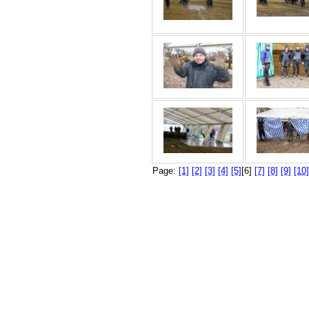
Page:
[1]
[2]
[3]
[4]
[5]
[6]
[7]
[8]
[9]
[10]