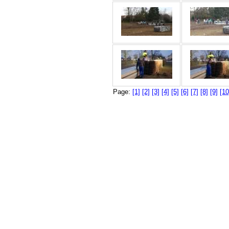
Page:
[1]
[2]
[3]
[4]
[5]
[6]
[7]
[8]
[9]
[10