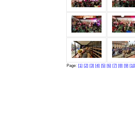
Page:
[1]
[2]
[3]
[4]
[5]
[6]
[7]
[8]
[9]
[10