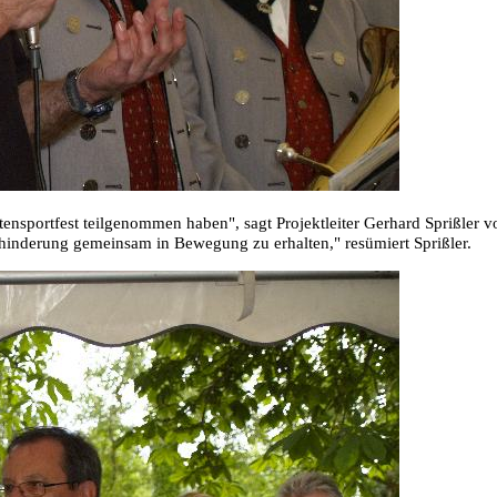
tensportfest teilgenommen haben", sagt Projektleiter Gerhard Sprißler
Behinderung gemeinsam
in Bewegung zu erhalten," resümiert Sprißler.