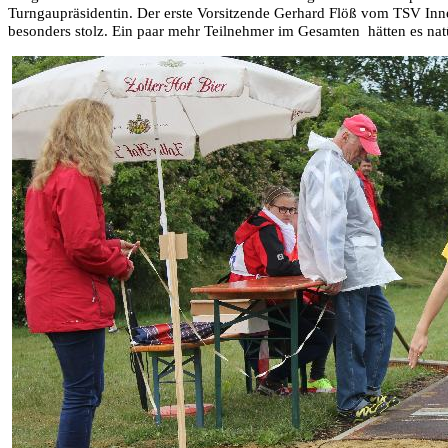
Turngaupräsidentin. Der erste Vorsitzende Gerhard Flöß vom TSV Inne
besonders stolz. Ein paar mehr Teilnehmer im Gesamten
hätten es nat