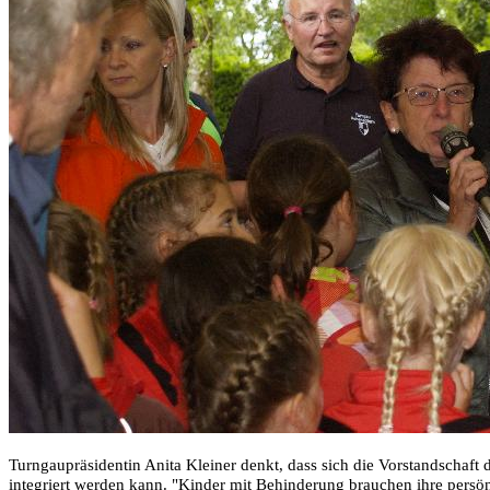
Turngaupräsidentin Anita Kleiner denkt, dass sich die Vorstandschaf
integriert werden kann. "Kinder mit Behinderung brauchen ihre persö