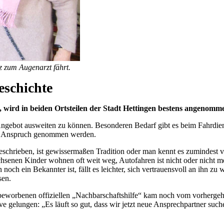
 zum Augenarzt fährt.
eschichte
, wird in beiden Ortsteilen der Stadt Hettingen bestens angenomm
Angebot ausweiten zu können. Besonderen Bedarf gibt es beim Fahrdie
in Anspruch genommen werden.
schrieben, ist gewissermaßen Tradition oder man kennt es zumindest vo
hsenen Kinder wohnen oft weit weg, Autofahren ist nicht oder nicht m
 noch ein Bekannter ist, fällt es leichter, sich vertrauensvoll an ihn z
sen.
dt beworbenen offiziellen „Nachbarschaftshilfe“ kam noch vom vorherg
ive gelungen: „Es läuft so gut, dass wir jetzt neue Ansprechpartner suc